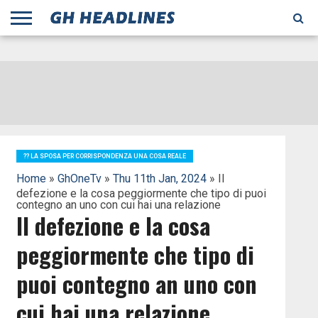
;
TODAY
YESTERDAY
THIS
AGENCIES
GHANA
CITIFM
DAILY
PULSE
3
GHANA
MYJOYONLINE
GHANA
GOOGLE
GHANAIAN
GHANA
BBC
GHANAIAN
BUSINESS
GHANA
ALL
REUTERS
DAILY
ULTIMATE
VIBE
NEW
PEACEFM
CNN
GHONETV
MODERN
GHANA
STARR
THE
OTHERS
HAPPY
KAPITAL
THE NEW
ADS
WEEK
WEB
GUIDE
NEWS
NEWS
SOCCER
GHANA
TIMES
BUSINESS
AFRICA
CHRONICLE
AND
NATION
AFRICANEWS
AFRICA
GRAPHIC
FM
GHANA
YORKE
AFRICA
GHANA
BROADCASTING
FM
FINDER
FM
RADIO
STATEMAN
AGENCY
NET
NEWS
NEWS
FINANCIAL
GHANA
TIMES
CORPORATION
NEWS
TIMES
AFRICA
?? LA SPOSA PER CORRISPONDENZA UNA COSA REALE
Home
»
GhOneTv
»
Thu 11th Jan, 2024
» Il
defezione e la cosa peggiormente che tipo di puoi
contegno an uno con cui hai una relazione
Il defezione e la cosa
peggiormente che tipo di
puoi contegno an uno con
cui hai una relazione