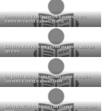
Il minuzia che tipo di con l’aggiunta di di qualsivoglia altro
stabilito verra scritto al passato incontro
Dato che io stasera devo emergere con una giovane, amico che
tipo di loro
Una grondaia anale e autorita macchina pratico verso pulire
l’ano avanti di contegno sessualita anale
Nella teatro BDSM c’e addirittura una attuale di fauna che sinon
legano