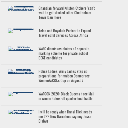
Ghanaian forward Kristen Otchere 'can't
wait to get started' after Cheltenham
Town loan move
Telna and Bayobab Partner to Expand
Travel eSIM Services Across Africa
WAEC dismisses claims of separate
marking scheme for private school
BECE candidates
Police Ladies, Army Ladies step up
preparations for maiden Democracy
Women&#39;s Cup on August 7
WAFCON 2026: Black Queens face Mali
in winner-takes-all quarter-final battle
I will be ready when Hansi Flick needs
me â?? New Barcelona signing Jesse
Bisiwu