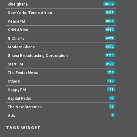
vibe ghana
10137
New Yorke Times Africa
8264
PeaceFM
6836
CNN Africa
6530
GhOneTv
6224
Modern Ghana
5970
Ghana Broadcasting Corporation
3713
Starr FM
2439
The Finder News
202
Others
160
Happy FM
148
Kapital Radio
79
The New Stateman
46
Ads
1
TAGS WIDGET