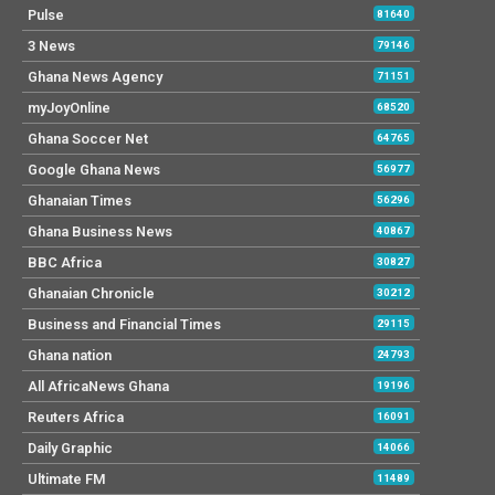
Pulse
81640
3 News
79146
Ghana News Agency
71151
myJoyOnline
68520
Ghana Soccer Net
64765
Google Ghana News
56977
Ghanaian Times
56296
Ghana Business News
40867
BBC Africa
30827
Ghanaian Chronicle
30212
Business and Financial Times
29115
Ghana nation
24793
All AfricaNews Ghana
19196
Reuters Africa
16091
Daily Graphic
14066
Ultimate FM
11489